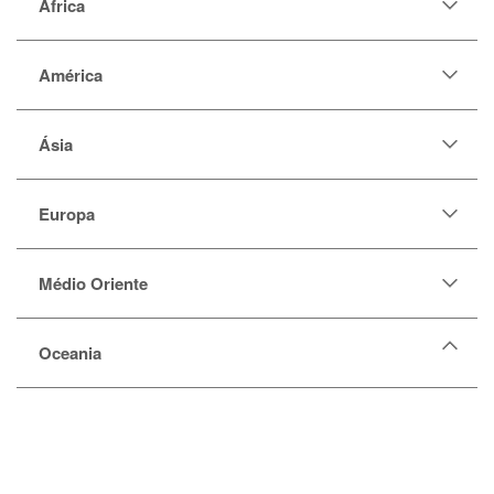
África
América
Ásia
Europa
Médio Oriente
Oceania
Austrália
Fiji
Ilhas Salomão
Micronésia