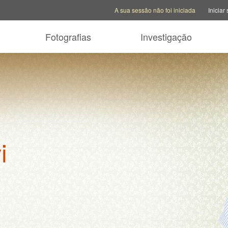
Opções da conta
Opções de ajuda
Mudar sit
A sua sessão não foi iniciada
Iniciar
Fotografias
Investigação
i