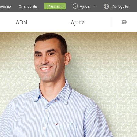
e de família
Site atual
Mudar o idioma
 sessão
Criar conta
Premium
Ajuda
Português
ADN
Ajuda