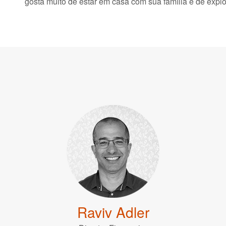
gosta muito de estar em casa com sua família e de explo
Raviv Adler