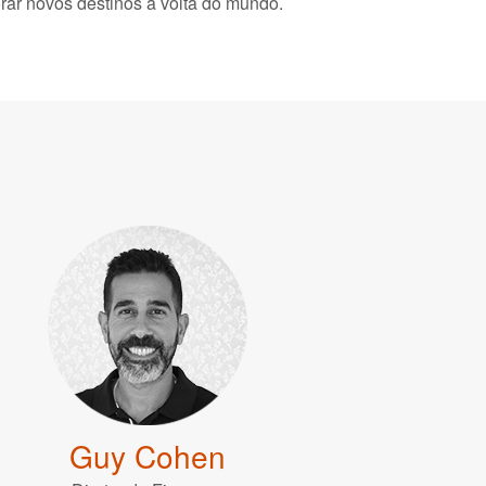
rar novos destinos à volta do mundo.
Guy Cohen