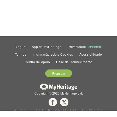
Blogue
App do MyHeritage
Privacidade
Actualizado
Termos
Informação sobre Cookies
Acessibilidade
Centro de Apoio
Base de Conhecimento
Premium
Copyright © 2026 MyHeritage Ltd.
A
B
C
D
E
F
G
H
I
J
K
L
M
N
O
P
Q
R
S
T
U
V
W
X
Y
Z