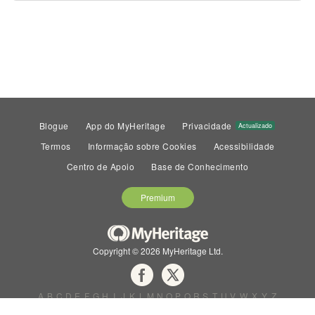
Blogue
App do MyHeritage
Privacidade
Actualizado
Termos
Informação sobre Cookies
Acessibilidade
Centro de Apoio
Base de Conhecimento
Premium
Copyright © 2026 MyHeritage Ltd.
A
B
C
D
E
F
G
H
I
J
K
L
M
N
O
P
Q
R
S
T
U
V
W
X
Y
Z