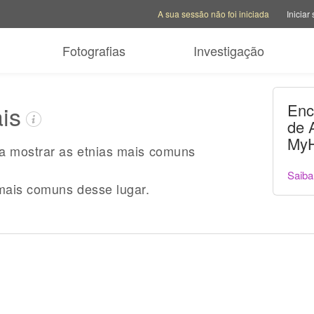
Opções da conta
Opções de ajuda
Mudar sit
A sua sessão não foi iniciada
Iniciar
Fotografias
Investigação
ais
Enc
de 
MyH
ra mostrar as etnias mais comuns
Saiba
mais comuns desse lugar.