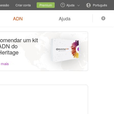
e de família
Site atual
Mudar o idioma
 sessão
Criar conta
Premium
Ajuda
Português
ADN
Ajuda
omendar um kit
ADN do
eritage
 mais