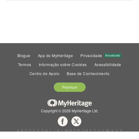
Blogue
App do MyHeritage
Privacidade
Actualizado
Termos
Informação sobre Cookies
Acessibilidade
Centro de Apoio
Base de Conhecimento
Premium
Copyright © 2026 MyHeritage Ltd.
A
B
C
D
E
F
G
H
I
J
K
L
M
N
O
P
Q
R
S
T
U
V
W
X
Y
Z