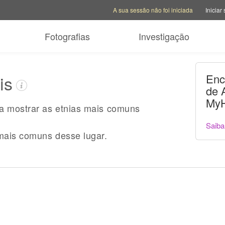
Opções da conta
Opções de ajuda
Mudar sit
A sua sessão não foi iniciada
Iniciar
Fotografias
Investigação
is
Enc
de 
MyH
ra mostrar as etnias mais comuns
Saiba
mais comuns desse lugar.