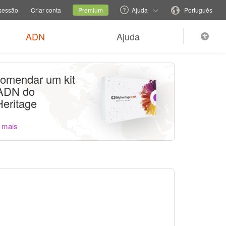
e de família
Site atual
Mudar o idioma
 sessão
Criar conta
Premium
Ajuda
Português
ADN
Ajuda
omendar um kit
ADN do
eritage
 mais