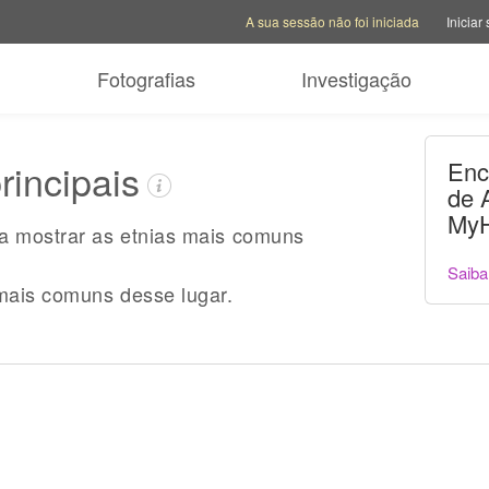
Opções da conta
Opções de ajuda
Mudar sit
A sua sessão não foi iniciada
Iniciar
Fotografias
Investigação
rincipais
Enc
de 
MyH
ra mostrar as etnias mais comuns
Saiba
mais comuns desse lugar.