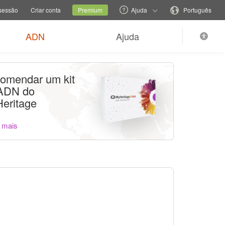
e de família
Site atual
Mudar o idioma
 sessão
Criar conta
Premium
Ajuda
Português
ADN
Ajuda
omendar um kit
ADN do
eritage
 mais