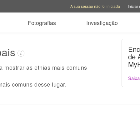
Opções da conta
Opções de ajuda
Mudar sit
A sua sessão não foi iniciada
Iniciar
Fotografias
Investigação
pais
Enc
de 
MyH
ra mostrar as etnias mais comuns
Saiba
mais comuns desse lugar.