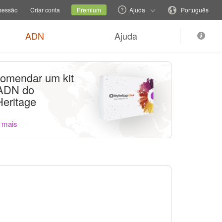
e de família
Site atual
Mudar o idioma
 sessão
Criar conta
Premium
Ajuda
Português
ADN
Ajuda
omendar um kit
ADN do
eritage
 mais